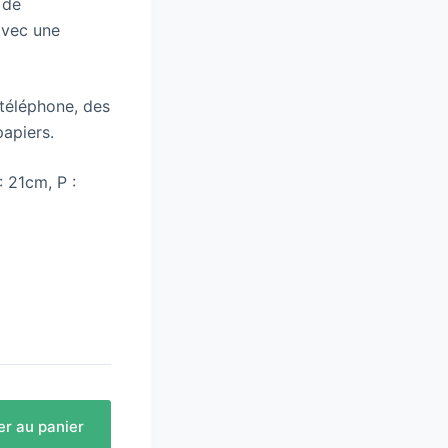
 de
avec une
 téléphone, des
papiers.
: 21cm, P :
er au panier