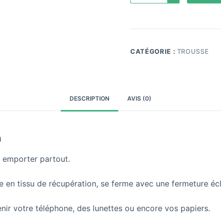
Trousse
boite
A
l
t
CATÉGORIE :
TROUSSE
e
r
n
a
DESCRIPTION
AVIS (0)
t
i
v
n
e
:
à emporter partout.
ée en tissu de récupération, se ferme avec une fermeture écl
enir votre téléphone, des lunettes ou encore vos papiers.